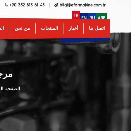
+90 332 813 61 45
bilgi@eformakine.com.tr
TR
EN
RU
ARB
اتصل بنا
أخبار
المنتجات
من نحن
ال
مرجل
الصفحة الر