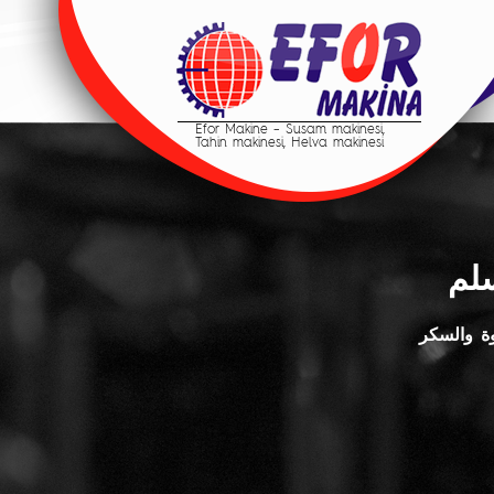
Efor Makine – Susam makinesi,
Tahin makinesi, Helva makinesi
سلم
ة والسكر